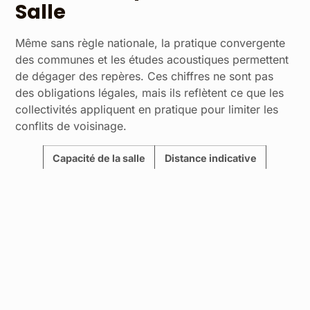
Salle
Même sans règle nationale, la pratique convergente
des communes et les études acoustiques permettent
de dégager des repères. Ces chiffres ne sont pas
des obligations légales, mais ils reflètent ce que les
collectivités appliquent en pratique pour limiter les
conflits de voisinage.
Capacité de la salle
Distance indicative
aux habitations
Moins de 300
50 à 100 mètres
personnes
300 à 700
100 à 200 mètres
personnes
Plus de 700
200 à 300 mètres ou
personnes
plus, avec étude
acoustique