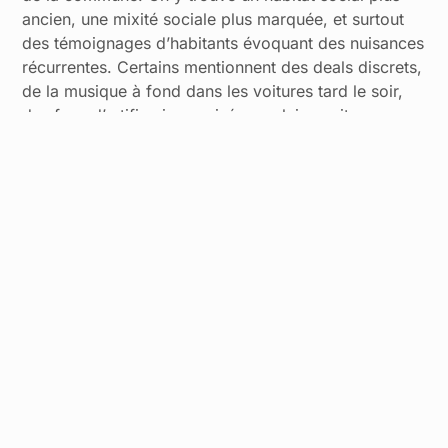
ancien, une mixité sociale plus marquée, et surtout
des témoignages d’habitants évoquant des nuisances
récurrentes. Certains mentionnent des deals discrets,
de la musique à fond dans les voitures tard le soir,
des feux d’artifice improvisés en pleine nuit, ou
encore des déchets qui traînent dans les espaces
communs.
Ces observations ne relèvent pas du fantasme.
Plusieurs résidents parlent d’un
voisinage
irrespectueux
dans certaines résidences HLM, avec
des jeunes qui fument des joints dans les cages
d’escalier et un niveau sonore parfois insupportable.
Un habitant confie même que des gosses hurlent jour
et nuit, au point de se demander s’il n’y a pas de
maltraitance. Attention toutefois à ne pas tomber
dans la caricature. Ces quartiers ne sont pas des
coupe-gorges, loin de là. La police y est présente,
des rénovations urbaines sont en cours, et la